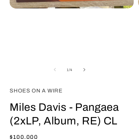
Abrir
elemento
multimedia
1
en
una
ventana
modal
de
1
/
4
SHOES ON A WIRE
Miles Davis - Pangaea
(2xLP, Album, RE) CL
Precio
$100.000