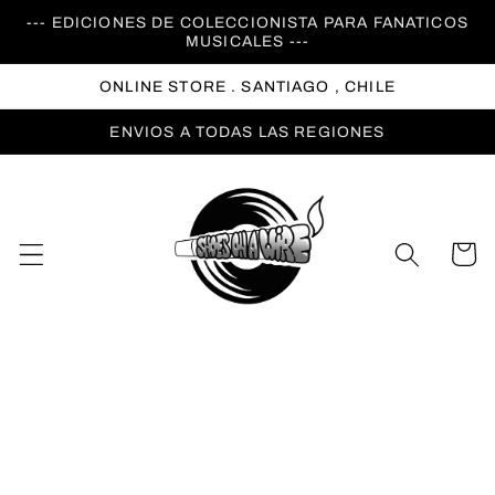
Ir
--- EDICIONES DE COLECCIONISTA PARA FANATICOS
directamente
MUSICALES ---
al contenido
ONLINE STORE . SANTIAGO , CHILE
ENVIOS A TODAS LAS REGIONES
Carrito
Ir
directamente
a la
información
del producto