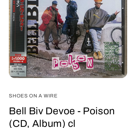
Abrir
elemento
multimedia
1
SHOES ON A WIRE
en
una
ventana
Bell Biv Devoe - Poison
modal
(CD, Album) cl