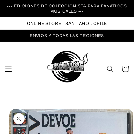
Ir
--- EDICIONES DE COLECCIONISTA PARA FANATICOS
directamente
MUSICALES ---
al contenido
ONLINE STORE . SANTIAGO , CHILE
ENVIOS A TODAS LAS REGIONES
Carrito
Ir
directamente
a la
información
del producto