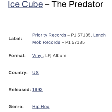
Ice Cube
–
The Predator
Predator
Predator
(LP,
(LP,
Album)
Album)
CL
CL
Priority Records
– P1 57185
,
Lench
Label:
Mob Records
– P1 57185
Vinyl
,
LP, Album
Format:
US
Country:
1992
Released:
Hip Hop
Genre: