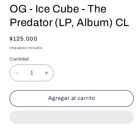
OG - Ice Cube - The
Predator (LP, Album) CL
Precio
$125.000
habitual
Impuesto incluido.
Cantidad
Reducir
Aumentar
cantidad
cantidad
para
para
OG
OG
Agregar al carrito
-
-
Ice
Ice
Cube
Cube
-
-
The
The