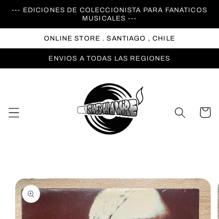
Ir
--- EDICIONES DE COLECCIONISTA PARA FANATICOS
directamente
MUSICALES ---
al contenido
ONLINE STORE . SANTIAGO , CHILE
ENVIOS A TODAS LAS REGIONES
Carrito
Ir
directamente
a la
información
del producto