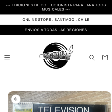
Ir
--- EDICIONES DE COLECCIONISTA PARA FANATICOS
directamente
MUSICALES ---
al contenido
ONLINE STORE . SANTIAGO , CHILE
ENVIOS A TODAS LAS REGIONES
Carrito
Ir
directamente
a la
información
del producto