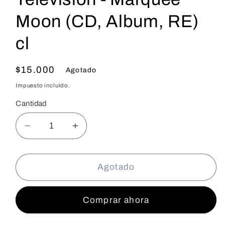
Moon (CD, Album, RE)
cl
Precio
$15.000
Agotado
habitual
Impuesto incluido.
Cantidad
Reducir
Aumentar
cantidad
cantidad
para
para
Television
Television
Agotado
-
-
Marquee
Marquee
Comprar ahora
Moon
Moon
(CD,
(CD,