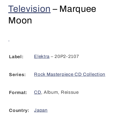
Album,
Album,
Television
–
Marquee
RE)
RE)
cl
cl
Moon
Elektra
– 20P2-2107
Label:
Rock Masterpiece CD Collection
Series:
CD
,
Album, Reissue
Format:
Japan
Country: