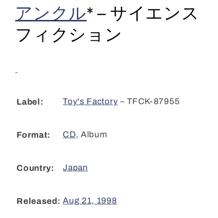
アンクル
*
–
サイエンス
Fiction
Fiction
(CD,
(CD,
フィクション
Album,
Album,
Ltd)
Ltd)
cl
cl
Toy's Factory
– TFCK-87955
Label:
CD
,
Album
Format:
Japan
Country:
Aug 21, 1998
Released: