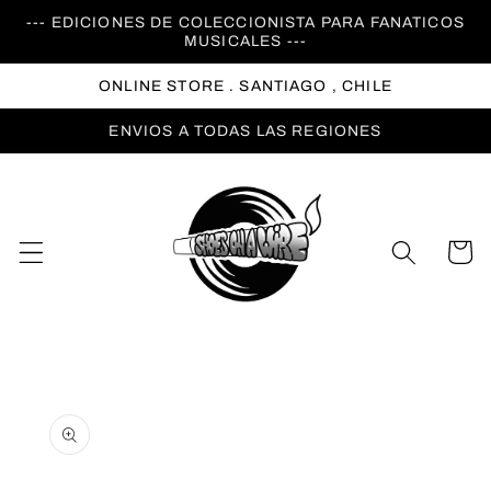
Ir
--- EDICIONES DE COLECCIONISTA PARA FANATICOS
directamente
MUSICALES ---
al contenido
ONLINE STORE . SANTIAGO , CHILE
ENVIOS A TODAS LAS REGIONES
Carrito
Ir
directamente
a la
información
del producto