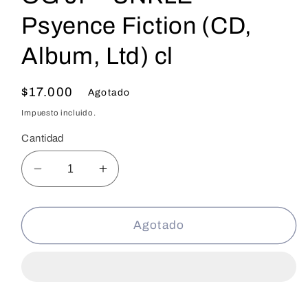
Psyence Fiction (CD,
Album, Ltd) cl
Precio
$17.000
Agotado
habitual
Impuesto incluido.
Cantidad
Reducir
Aumentar
cantidad
cantidad
para
para
OG
OG
Agotado
JP
JP
-
-
UNKLE
UNKLE
-
-
Psyence
Psyence