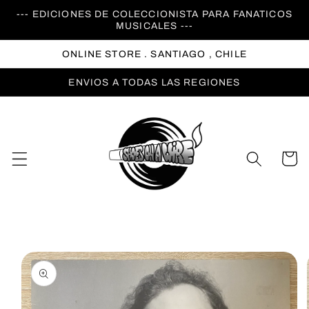
Ir
--- EDICIONES DE COLECCIONISTA PARA FANATICOS
directamente
MUSICALES ---
al contenido
ONLINE STORE . SANTIAGO , CHILE
ENVIOS A TODAS LAS REGIONES
Carrito
Ir
directamente
a la
información
del producto