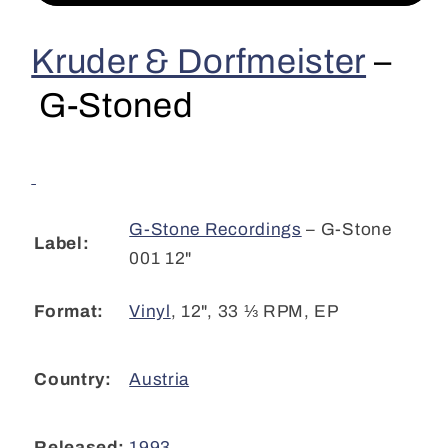
&amp;
&amp;
Dorfmeister
Dorfmeister
Kruder & Dorfmeister
–
-
-
G-
G-
G-Stoned
Stoned
Stoned
(12&quot;,
(12&quot;,
EP)
EP)
CL
CL
G-Stone Recordings
– G-Stone
Label:
001 12"
Vinyl
,
12", 33 ⅓ RPM, EP
Format:
Austria
Country:
1993
Released: