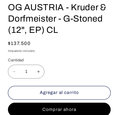
OG AUSTRIA - Kruder &
Dorfmeister - G-Stoned
(12", EP) CL
Precio
$137.500
habitual
Impuesto incluido.
Cantidad
Reducir
Aumentar
cantidad
cantidad
para
para
OG
OG
Agregar al carrito
AUSTRIA
AUSTRIA
-
-
Comprar ahora
Kruder
Kruder