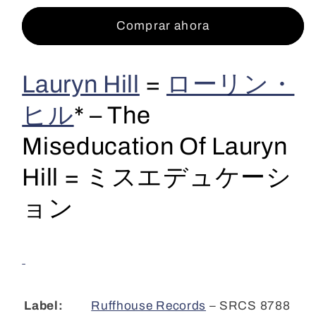
=
=
Comprar ahora
ロ
ロ
ー
ー
リ
リ
Lauryn Hill
=
ローリン・
ン・
ン・
ヒル
*
–
The
ヒ
ヒ
ル
ル
Miseducation Of Lauryn
*
*
-
-
Hill = ミスエデュケーシ
The
The
Miseducation
Miseducation
ョン
Of
Of
Lauryn
Lauryn
Hill
Hill
=
=
ミ
ミ
ス
ス
Ruffhouse Records
– SRCS 8788
Label: