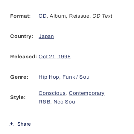
エ
エ
デ
デ
CD
,
Album, Reissue
,
CD Text
Format:
ュ
ュ
ケ
ケ
Japan
Country:
ー
ー
シ
シ
ョ
ョ
Oct 21, 1998
Released:
ン
ン
(CD,
(CD,
Album,
Album,
Hip Hop
,
Funk / Soul
Genre:
RE,
RE,
CD
CD
Conscious
,
Contemporary
Style:
)
)
R&B
,
Neo Soul
Share