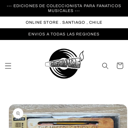
Ir
--- EDICIONES DE COLECCIONISTA PARA FANATICOS
directamente
MUSICALES ---
al contenido
ONLINE STORE . SANTIAGO , CHILE
ENVIOS A TODAS LAS REGIONES
Carrito
Ir
directamente
a la
información
del producto