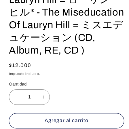
ヒル* - The Miseducation
Of Lauryn Hill = ミスエデ
ュケーション (CD,
Album, RE, CD )
Precio
$12.000
habitual
Impuesto incluido.
Cantidad
Reducir
Aumentar
cantidad
cantidad
para
para
Lauryn
Lauryn
Agregar al carrito
Hill
Hill