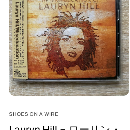
Abrir
elemento
multimedia
1
SHOES ON A WIRE
en
una
ventana
Lauryn Hill = ローリン・
modal