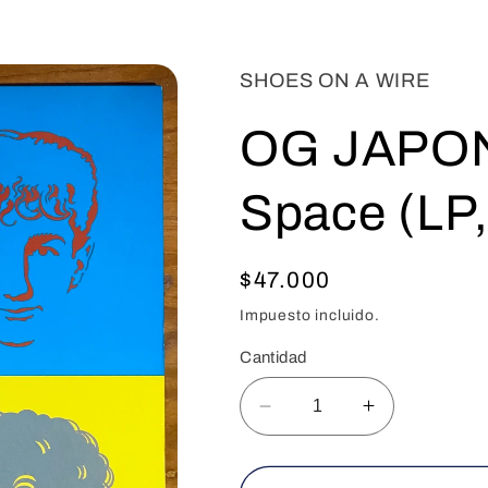
SHOES ON A WIRE
OG JAPON 
Space (LP
Precio
$47.000
habitual
Impuesto incluido.
Cantidad
Reducir
Aumentar
cantidad
cantidad
para
para