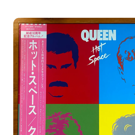
Ir
directamente
a la
información
del producto