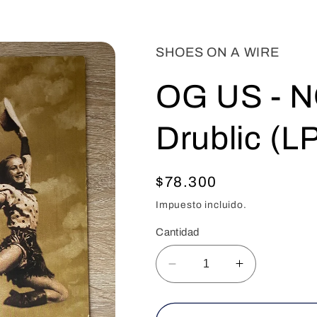
SHOES ON A WIRE
OG US - N
Drublic (L
Precio
$78.300
habitual
Impuesto incluido.
Cantidad
Reducir
Aumentar
cantidad
cantidad
para
para