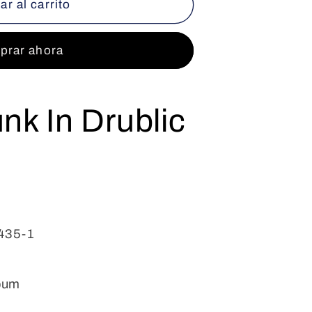
r al carrito
rar ahora
nk In Drublic
435-1
bum