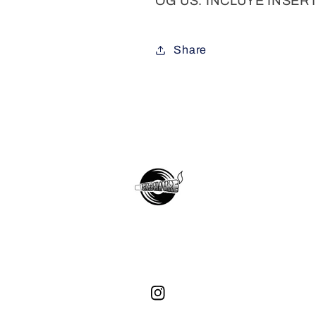
OG US. INCLUYE INSER
Share
Instagram