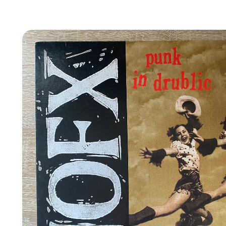
Ir
directamente
a la
información
del producto