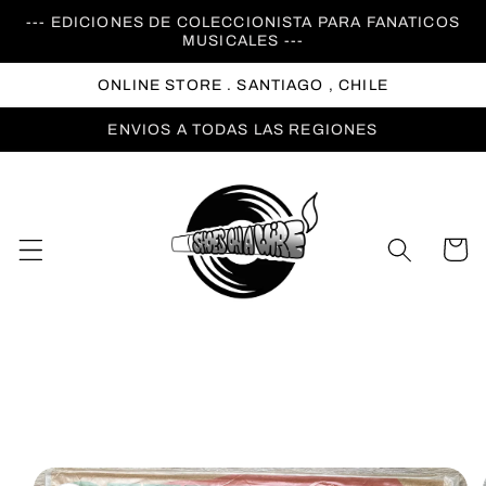
Ir
--- EDICIONES DE COLECCIONISTA PARA FANATICOS
directamente
MUSICALES ---
al contenido
ONLINE STORE . SANTIAGO , CHILE
ENVIOS A TODAS LAS REGIONES
Carrito
Ir
directamente
a la
información
del producto