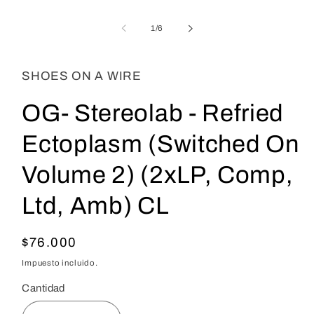
en
una
ventana
de
1
/
6
modal
SHOES ON A WIRE
OG- Stereolab - Refried
Ectoplasm (Switched On
Volume 2) (2xLP, Comp,
Ltd, Amb) CL
Precio
$76.000
habitual
Impuesto incluido.
Cantidad