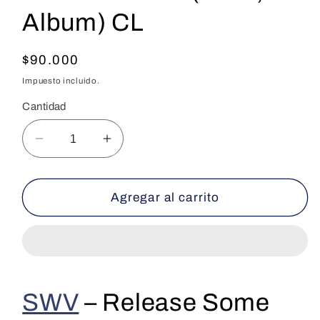
Album) CL
Precio
$90.000
habitual
Impuesto incluido.
Cantidad
Reducir
Aumentar
cantidad
cantidad
para
para
OG
OG
Agregar al carrito
US
US
-
-
SWV
SWV
-
-
Release
Release
SWV
–
Release Some
Some
Some
Tension
Tension