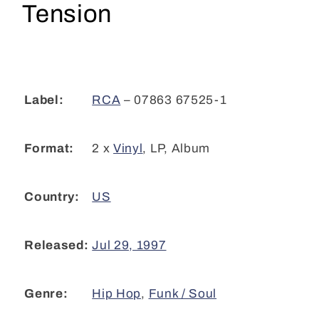
Tension
(2xLP,
(2xLP,
Album)
Album)
CL
CL
RCA
– 07863 67525-1
Label:
2 x
Vinyl
,
LP, Album
Format:
US
Country:
Jul 29, 1997
Released:
Hip Hop
,
Funk / Soul
Genre: