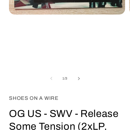
Abrir
elemento
multimedia
1
en
una
ventana
modal
de
1
/
3
SHOES ON A WIRE
OG US - SWV - Release
Some Tension (2xLP,