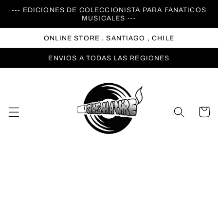
Ir
--- EDICIONES DE COLECCIONISTA PARA FANATICOS
directamente
MUSICALES ---
al contenido
ONLINE STORE . SANTIAGO , CHILE
ENVIOS A TODAS LAS REGIONES
Carrito
Ir
directamente
a la
información
del producto