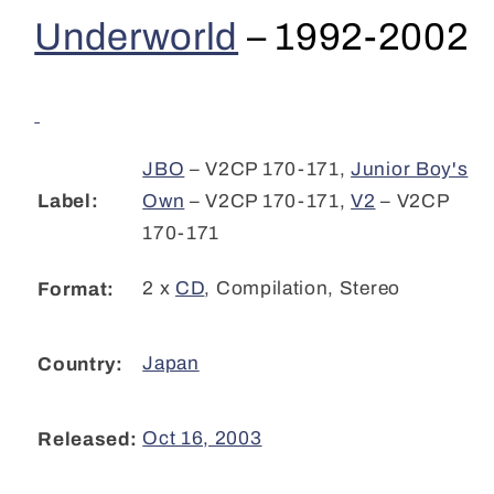
1992-
1992-
Underworld
–
1992-2002
2002
2002
(2xCD,
(2xCD,
Comp)
Comp)
cl
cl
JBO
– V2CP 170-171
,
Junior Boy's
Label:
Own
– V2CP 170-171
,
V2
– V2CP
170-171
2 x
CD
,
Compilation, Stereo
Format:
Japan
Country:
Oct 16, 2003
Released: