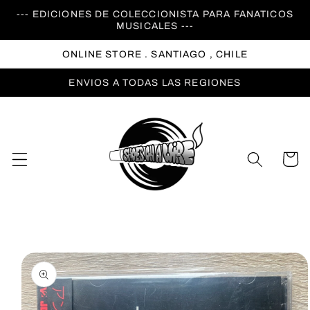
Ir
--- EDICIONES DE COLECCIONISTA PARA FANATICOS
directamente
MUSICALES ---
al contenido
ONLINE STORE . SANTIAGO , CHILE
ENVIOS A TODAS LAS REGIONES
Carrito
Ir
directamente
a la
información
del producto