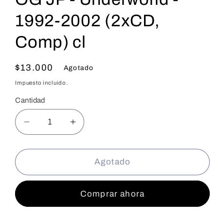
1992-2002 (2xCD,
Comp) cl
Precio
$13.000
Agotado
habitual
Impuesto incluido.
Cantidad
Reducir
Aumentar
cantidad
cantidad
para
para
OG
OG
Agotado
JP
JP
-
-
Comprar ahora
Underworld
Underworld
-
-