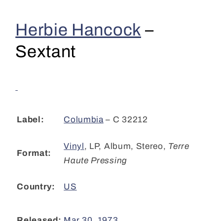
Hancock
Hancock
-
-
Herbie Hancock
–
Sextant
Sextant
(LP,
(LP,
Sextant
Album,
Album,
Ter)
Ter)
CL
CL
Columbia
– C 32212
Label:
Vinyl
, LP, Album, Stereo
,
Terre
Format:
Haute Pressing
US
Country:
Mar 30, 1973
Released: