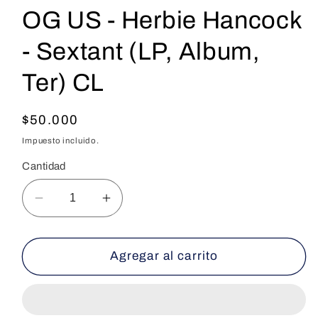
OG US - Herbie Hancock
- Sextant (LP, Album,
Ter) CL
Precio
$50.000
habitual
Impuesto incluido.
Cantidad
Reducir
Aumentar
cantidad
cantidad
para
para
OG
OG
Agregar al carrito
US
US
-
-
Herbie
Herbie