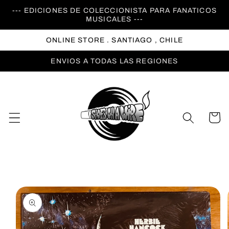
Ir
--- EDICIONES DE COLECCIONISTA PARA FANATICOS
directamente
MUSICALES ---
al contenido
ONLINE STORE . SANTIAGO , CHILE
ENVIOS A TODAS LAS REGIONES
Carrito
Ir
directamente
a la
información
del producto