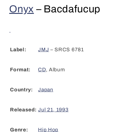
Bacdafucup
Bacdafucup
Onyx
–
Bacdafucup
(CD,
(CD,
Album)
Album)
cl
cl
JMJ
– SRCS 6781
Label:
CD
,
Album
Format:
Japan
Country:
Jul 21, 1993
Released:
Hip Hop
Genre: