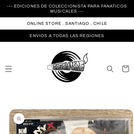
Ir
--- EDICIONES DE COLECCIONISTA PARA FANATICOS
directamente
MUSICALES ---
al contenido
ONLINE STORE . SANTIAGO , CHILE
ENVIOS A TODAS LAS REGIONES
Carrito
Ir
directamente
a la
información
del producto