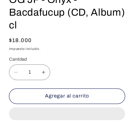
Bacdafucup (CD, Album)
cl
Precio
$18.000
habitual
Impuesto incluido.
Cantidad
Reducir
Aumentar
cantidad
cantidad
para
para
OG
OG
Agregar al carrito
JP
JP
-
-
Onyx
Onyx
-
-